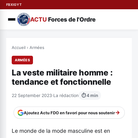
FB
X
IG
YT
ACTU
Forces de l'Ordre
Accueil
›
Armées
ARMÉES
La veste militaire homme :
tendance et fonctionnelle
22 September 2023
·
La rédaction
⏱ 4 min
→
Ajoutez Actu FDO en favori pour nous soutenir
Le monde de la mode masculine est en